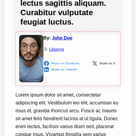
lectus sagittis aliquam.
Curabitur vulputate
feugiat luctus.
By:
John Doe
Lifestyle
Share on Facebook
Share on X
Share on LinkedIn
Lorem ipsum dolor sit amet, consectetur
adipiscing elit. Vestibulum leo elit, accumsan eu
risus et, gravida rhoncus arcu. Fusce ac mauris
sit amet felis hendrerit lacinia at ut ligula. Donec
enim lectus, facilisis varius diam sed, placerat
congue risus. Vivamus fringilla sem varius