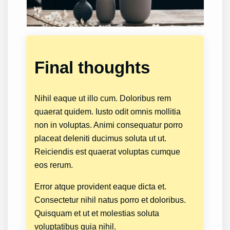
Final thoughts
Nihil eaque ut illo cum. Doloribus rem
quaerat quidem. Iusto odit omnis mollitia
non in voluptas. Animi consequatur porro
placeat deleniti ducimus soluta ut ut.
Reiciendis est quaerat voluptas cumque
eos rerum.
Error atque provident eaque dicta et.
Consectetur nihil natus porro et doloribus.
Quisquam et ut et molestias soluta
voluptatibus quia nihil.